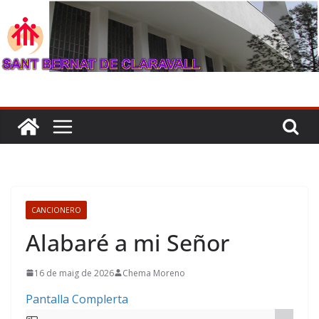
Skip
to
content
CANCIONERO
Alabaré a mi Señor
16 de maig de 2026
Chema Moreno
Pantalla Complerta
Skip