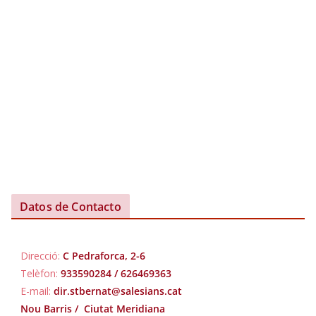
Datos de Contacto
Direcció:
C Pedraforca, 2-6
Telèfon:
933590284 / 626469363
E-mail:
dir.stbernat@salesians.cat
Nou Barris /
Ciutat Meridiana