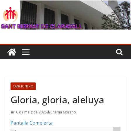
Skip
to
content
CANCIONERO
Gloria, gloria, aleluya
16 de maig de 2026
Chema Moreno
Pantalla Complerta
Skip