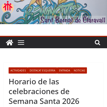
Skip
to
content
ACTIVIDADES
DESTACAT ESQUERRA
ENTRADA
NOTICIAS
Horario de las
celebraciones de
Semana Santa 2026